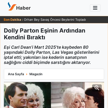
Haber
Son Dakika :
Orhan Bey Savaş Öncesi Beylerini Topladı
Dolly Parton Eşinin Ardından
Kendini Bıraktı
Eşi Carl Dean'i Mart 2025'te kaybeden 80
yaşındaki Dolly Parton, Las Vegas gösterilerini
iptal etti; yakınları ise kederin sanatçının
sağlığını ciddi biçimde sarstığını aktarıyor.
Dolly Parton Eşinin Ardından Kendini Bıraktı
Ana Sayfa
Magazin