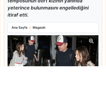
temposunun dört kızının yanında
yeterince bulunmasını engellediğini
itiraf etti.
Matt Damon Babalık Pişmanlığını İtiraf Etti
Ana Sayfa
Magazin
Tarih:
2026-06-10
Yazar:
Turgut Gemici
Haberin Devamı...