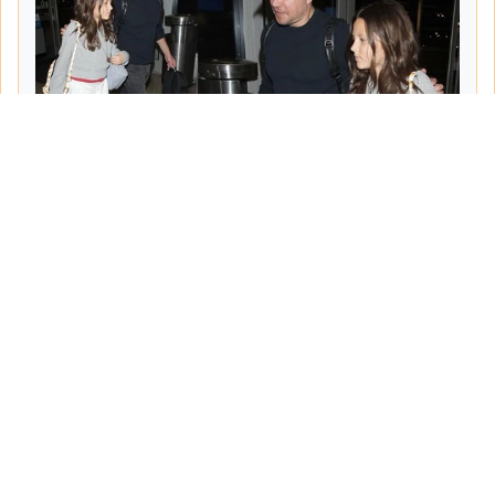
Tarih:
2026-06-10
Yazar:
Turgut Gemici
Haberin Devamı...
Haber.Biz Son Dakika Haberler
Son dakika gündem haberlerini ve açıklamaları
sitemizden canlı olarak takip edebilirsiniz...
Sayfalar