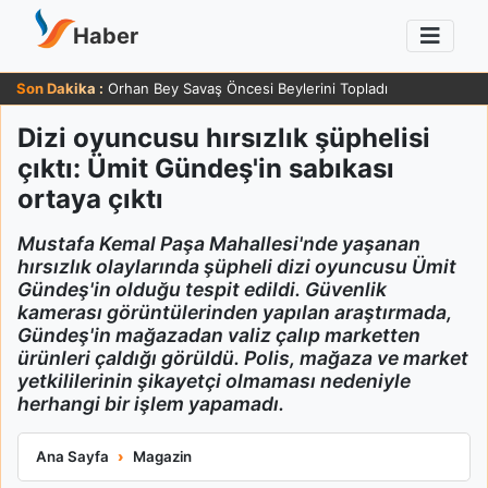
Haber
Son Dakika :
Orhan Bey Savaş Öncesi Beylerini Topladı
Dizi oyuncusu hırsızlık şüphelisi
çıktı: Ümit Gündeş'in sabıkası
ortaya çıktı
Mustafa Kemal Paşa Mahallesi'nde yaşanan
hırsızlık olaylarında şüpheli dizi oyuncusu Ümit
Gündeş'in olduğu tespit edildi. Güvenlik
kamerası görüntülerinden yapılan araştırmada,
Gündeş'in mağazadan valiz çalıp marketten
ürünleri çaldığı görüldü. Polis, mağaza ve market
yetkililerinin şikayetçi olmaması nedeniyle
herhangi bir işlem yapamadı.
Dizi oyuncusu hırsızlık şüphelisi çıktı: Ümit Gündeş'in sabıkası 
Ana Sayfa
Magazin