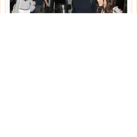
Tarih:
2026-06-10
Yazar:
Turgut Gemici
Haberin Devamı...
Haber.Biz Son Dakika Haberler
Son dakika gündem haberlerini ve açıklamaları
sitemizden canlı olarak takip edebilirsiniz...
Sayfalar
Hakkımızda