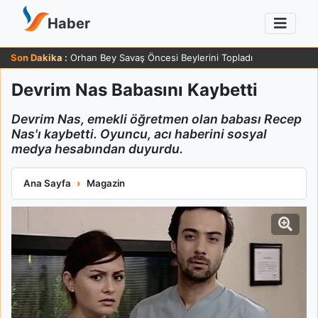
Haber
Son Dakika :
Orhan Bey Savaş Öncesi Beylerini Topladı
Devrim Nas Babasını Kaybetti
Devrim Nas, emekli öğretmen olan babası Recep
Nas'ı kaybetti. Oyuncu, acı haberini sosyal
medya hesabından duyurdu.
Devrim Nas Babasını Kaybetti
Ana Sayfa
Magazin