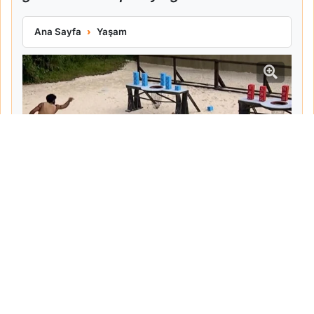
Mert Nobre Dokunulmazlığı Kazandı Nagihan ve Sercan Ele
Ana Sayfa
Yaşam
Tarih:
2026-06-06
Yazar:
Mehmet Pancar
Haberin Devamı...