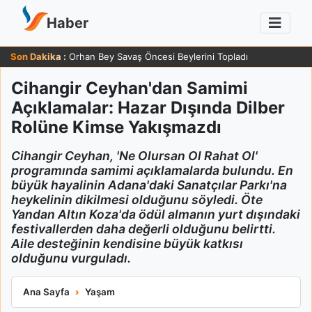
Haber
Son Dakika :
Orhan Bey Savaş Öncesi Beylerini Topladı
Cihangir Ceyhan'dan Samimi
Açıklamalar: Hazar Dışında Dilber
Rolüne Kimse Yakışmazdı
Cihangir Ceyhan, 'Ne Olursan Ol Rahat Ol'
programında samimi açıklamalarda bulundu. En
büyük hayalinin Adana'daki Sanatçılar Parkı'na
heykelinin dikilmesi olduğunu söyledi. Öte
Yandan Altın Koza'da ödül almanın yurt dışındaki
festivallerden daha değerli olduğunu belirtti.
Aile desteğinin kendisine büyük katkısı
olduğunu vurguladı.
Cihangir Ceyhan'dan Samimi Açıklamalar: Hazar Dışında Dilb
Ana Sayfa
Yaşam