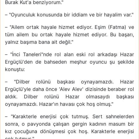
Burak Kut'a benziyorum."
– "Oyunculuk konusunda bir iddiam ve bir hayalim var."
– "Ailem ortak hayale hizmet ediyor. Eşim (Fatma) ve
tüm ailem bu ortak hayale hizmet ediyor. Bu başarı,
yalnız başıma bana ait değil."
– "İnci Taneleri"nde rol alan eski rol arkadaşı Hazar
Ergüçlü'den de bahseden meşhur oyuncu şu şekilde
konuştu:
– "Dilber rolünü başkası oynayamazdı. Hazar
Ergüçlü'yle daha önce 'Alev Alev' dizisinde beraber rol
aldık. Dilber rolünü Hazar olmasaydı başkası
oynayamazdı. Hazar'ın havası çok hoş olmuş."
– "Karakterle enerjisi çok tutmuş. Sert sahnelerden
sonra, o pavyonda çalışan gergin kadının masum bir
kız çocuğuna dönüşmesi çok hoş. Karakterle enerjisi
çok tutmuş."