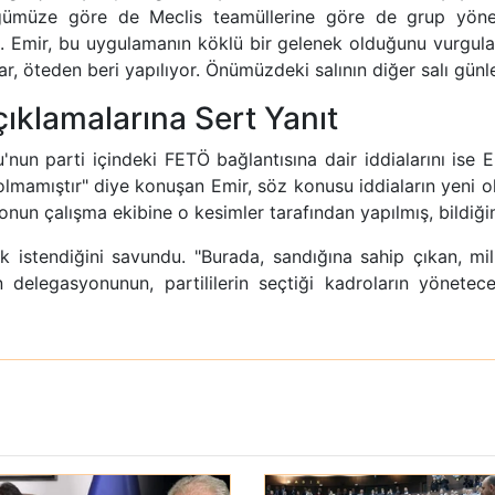
üğümüze göre de Meclis teamüllerine göre de grup yönet
i. Emir, bu uygulamanın köklü bir gelenek olduğunu vurgul
ar, öteden beri yapılıyor. Önümüzdeki salının diğer salı günle
ıklamalarına Sert Yanıt
un parti içindeki FETÖ bağlantısına dair iddialarını ise E
mamıştır" diye konuşan Emir, söz konusu iddiaların yeni olmad
nun çalışma ekibine o kesimler tarafından yapılmış, bildiğimi
ek istendiğini savundu. "Burada, sandığına sahip çıkan, mi
n delegasyonunun, partililerin seçtiği kadroların yönetece