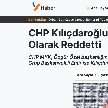
Haber
Ana Sayfa
Son Dakika :
Orhan Bey Savaş Öncesi Beylerini Topla
CHP Kılıçdaroğlu'
Olarak Reddetti
CHP MYK, Özgür Özel başkanlığınd
Grup Başkanvekili Emir ise Kılıçdar
CHP Kılıçdaroğlu'
Ana Sayfa
Siyas