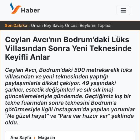
Haber
Son Dakika :
Orhan Bey Savaş Öncesi Beylerini Topladı
Ceylan Avcı'nın Bodrum'daki Lüks
Villasından Sonra Yeni Teknesinde
Keyifli Anlar
Ceylan Avcı, Bodrum'daki 500 metrekarelik lüks
villasından ve yeni teknesinden yaptığı
paylaşımlarla dikkat çekiyor. 49 yaşındaki
şarkıcı, estetik değişimleri ve sık sık imaj
güncellemeleriyle gündemde. Geçtiğimiz kış bir
tekne fuarından sonra teknesini Bodrum'a
götürmesiyle ilgili Instagram'da yapılan yorumlar
"Ne güzel hayat" ve "Para var huzur var" şeklinde
oldu.
Ceylan Avcı'nın Bodrum'daki Lüks Villasından Sonra Yeni Tekne
Ana Sayfa
Magazin