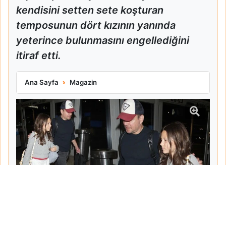
kendisini setten sete koşturan
temposunun dört kızının yanında
yeterince bulunmasını engellediğini
itiraf etti.
Matt Damon Babalık Pişmanlığını İtiraf Etti
Ana Sayfa
Magazin
Tarih:
2026-06-10
Yazar:
Turgut Gemici