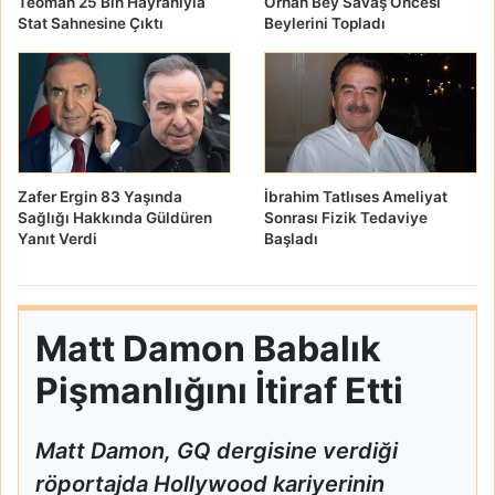
Teoman 25 Bin Hayranıyla
Orhan Bey Savaş Öncesi
Stat Sahnesine Çıktı
Beylerini Topladı
Zafer Ergin 83 Yaşında
İbrahim Tatlıses Ameliyat
Sağlığı Hakkında Güldüren
Sonrası Fizik Tedaviye
Yanıt Verdi
Başladı
Matt Damon Babalık
Pişmanlığını İtiraf Etti
Matt Damon, GQ dergisine verdiği
röportajda Hollywood kariyerinin