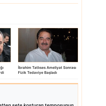
ığı
İbrahim Tatlıses Ameliyat Sonrası
rdi
Fizik Tedaviye Başladı
 setten sete koşturan temposunun