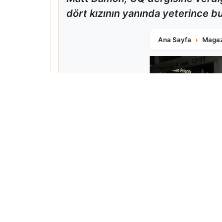
dört kızının yanında yeterince bul
Matt Damon Babalı
Ana Sayfa
Magaz