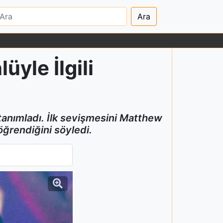
Ara
üyle İlgili
 tanımladı. İlk sevişmesini Matthew
öğrendiğini söyledi.