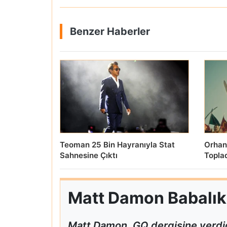
Benzer Haberler
Teoman 25 Bin Hayranıyla Stat
Orhan
Sahnesine Çıktı
Topla
Matt Damon Babalık P
Matt Damon, GQ dergisine verdiğ