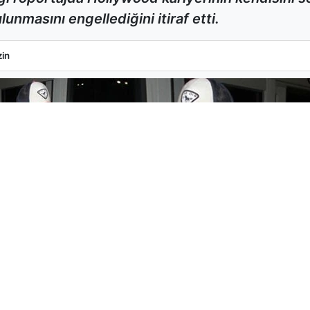
unmasını engellediğini itiraf etti.
k Pişmanlığını İtiraf Etti
in