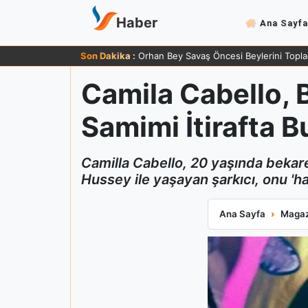
Haber
Ana Sayfa
Son Dakika :
Orhan Bey Savaş Öncesi Beylerini Topla
Camila Cabello, B
Samimi İtirafta 
Camilla Cabello, 20 yaşında bekare
Hussey ile yaşayan şarkıcı, onu 'ha
Camila Cabello, B
Ana Sayfa
Magaz