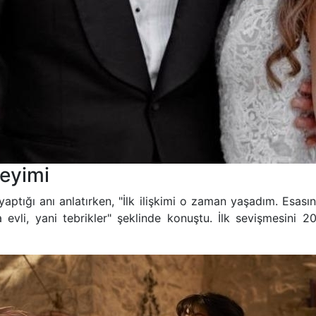
neyimi
yaptığı anı anlatırken, "İlk ilişkimi o zaman yaşadım. Esas
 evli, yani tebrikler" şeklinde konuştu. İlk sevişmesini 20