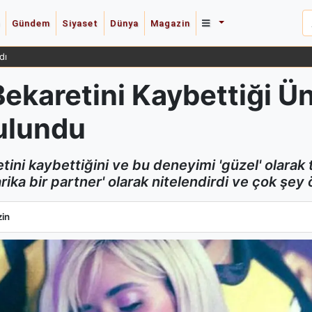
Gündem
Siyaset
Dünya
Magazin
dı
ekaretini Kaybettiği Ünl
Bulundu
tini kaybettiğini ve bu deneyimi 'güzel' olarak
rika bir partner' olarak nitelendirdi ve çok şey 
ekaretini Kaybettiği Ünlüyle İlgili Samimi İtirafta Bulundu
in