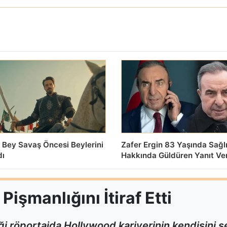
 Bey Savaş Öncesi Beylerini
Zafer Ergin 83 Yaşında Sağl
dı
Hakkında Güldüren Yanıt Ve
işmanlığını İtiraf Etti
i röportajda Hollywood kariyerinin kendisini