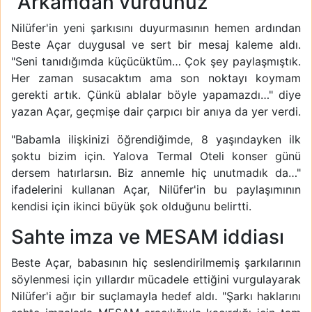
"Arkamdan vurdunuz"
Nilüfer'in yeni şarkısını duyurmasının hemen ardından
Beste Açar duygusal ve sert bir mesaj kaleme aldı.
"Seni tanıdığımda küçücüktüm… Çok şey paylaşmıştık.
Her zaman susacaktım ama son noktayı koymam
gerekti artık. Çünkü ablalar böyle yapamazdı…" diye
yazan Açar, geçmişe dair çarpıcı bir anıya da yer verdi.
"Babamla ilişkinizi öğrendiğimde, 8 yaşındayken ilk
şoktu bizim için. Yalova Termal Oteli konser günü
dersem hatırlarsın. Biz annemle hiç unutmadık da…"
ifadelerini kullanan Açar, Nilüfer'in bu paylaşımının
kendisi için ikinci büyük şok olduğunu belirtti.
Sahte imza ve MESAM iddiası
Beste Açar, babasının hiç seslendirilmemiş şarkılarının
söylenmesi için yıllardır mücadele ettiğini vurgulayarak
Nilüfer'i ağır bir suçlamayla hedef aldı. "Şarkı haklarını