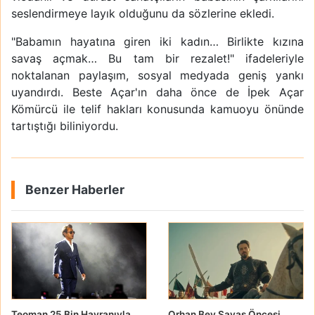
seslendirmeye layık olduğunu da sözlerine ekledi.
"Babamın hayatına giren iki kadın… Birlikte kızına
savaş açmak… Bu tam bir rezalet!" ifadeleriyle
noktalanan paylaşım, sosyal medyada geniş yankı
uyandırdı. Beste Açar'ın daha önce de İpek Açar
Kömürcü ile telif hakları konusunda kamuoyu önünde
tartıştığı biliniyordu.
Benzer Haberler
Teoman 25 Bin Hayranıyla
Orhan Bey Savaş Öncesi