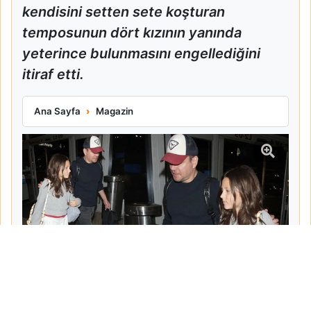
kendisini setten sete koşturan
temposunun dört kızının yanında
yeterince bulunmasını engellediğini
itiraf etti.
Matt Damon Babalık Pişmanlığını İtiraf Etti
Ana Sayfa
Magazin
Tarih:
2026-06-10
Yazar:
Turgut Gemici