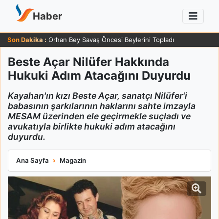
Haber
Son Dakika :
Orhan Bey Savaş Öncesi Beylerini Topladı
Beste Açar Nilüfer Hakkında
Hukuki Adım Atacağını Duyurdu
Kayahan'ın kızı Beste Açar, sanatçı Nilüfer'i
babasının şarkılarının haklarını sahte imzayla
MESAM üzerinden ele geçirmekle suçladı ve
avukatıyla birlikte hukuki adım atacağını
duyurdu.
Beste Açar Nilüfer Hakkında Hukuki Adım Atacağını Duyurdu
Ana Sayfa
Magazin