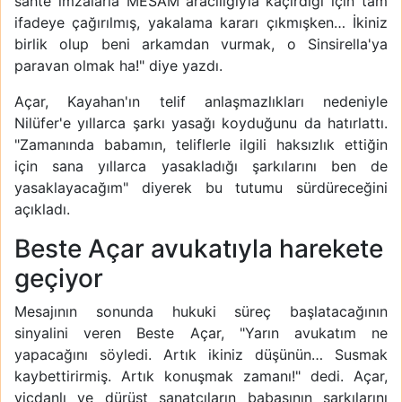
sahte imzalarla MESAM aracılığıyla kaçırdığı için tam
ifadeye çağırılmış, yakalama kararı çıkmışken… İkiniz
birlik olup beni arkamdan vurmak, o Sinsirella'ya
paravan olmak ha!" diye yazdı.
Açar, Kayahan'ın telif anlaşmazlıkları nedeniyle
Nilüfer'e yıllarca şarkı yasağı koyduğunu da hatırlattı.
"Zamanında babamın, teliflerle ilgili haksızlık ettiğin
için sana yıllarca yasakladığı şarkılarını ben de
yasaklayacağım" diyerek bu tutumu sürdüreceğini
açıkladı.
Beste Açar avukatıyla harekete
geçiyor
Mesajının sonunda hukuki süreç başlatacağının
sinyalini veren Beste Açar, "Yarın avukatım ne
yapacağını söyledi. Artık ikiniz düşünün… Susmak
kaybettirirmiş. Artık konuşmak zamanı!" dedi. Açar,
vicdanlı ve dürüst sanatçıların babasının şarkılarını