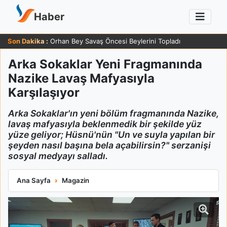
Haber
Son Dakika :
Orhan Bey Savaş Öncesi Beylerini Topladı
Arka Sokaklar Yeni Fragmanında
Nazike Lavaş Mafyasıyla
Karşılaşıyor
Arka Sokaklar'ın yeni bölüm fragmanında Nazike,
lavaş mafyasıyla beklenmedik bir şekilde yüz
yüze geliyor; Hüsnü'nün "Un ve suyla yapılan bir
şeyden nasıl başına bela açabilirsin?" serzanişi
sosyal medyayı salladı.
Arka Sokaklar Yeni Fragmanında Nazike Lavaş Mafyasıyla Karş
Ana Sayfa
Magazin