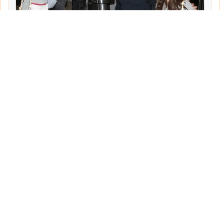
Tarih:
2026-06-10
Yazar:
Turgut Gemici
Haberin Devamı...
Haber.Biz Son Dakika Haberler
Son dakika gündem haberlerini ve açıklamaları
sitemizden canlı olarak takip edebilirsiniz...
Sayfalar
Hakkımızda