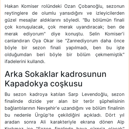
Hakan Komiser rolündeki Ozan Çobanoğlu, sezonun
reytinglere de olumlu yansıdığını ve izleyicilerden
güzel mesajlar aldıklarını söyledi. "Bu bölümün finali
çok konuşulacak, çok merak uyandıracak; ben de
merak ediyorum" diye konuştu. Selin Komiser'i
canlandıran Oya Okar ise "Zannediyorum daha önce
böyle bir sezon finali yapılmadı, ben bu işte
olduğumdan beri böyle bir bölüm çekmemiştik"
ifadelerini kullandı.
Arka Sokaklar kadrosunun
Kapadokya coşkusu
Bu sezon kadroya katılan Sarp Levendoğlu, sezon
finalinde dizide yer alan bir terör şüphelisinin
bağlantılarının Nevşehir'e uzandığını ve bölüm finalinin
bu nedenle Ürgüp'te çekildiğini açıkladı. Dört yıl
aradan sonra Ali karakteriyle ekrana dönen Alp
Korkmaz ise "Sezon finalinde baya sürpriz olacak"