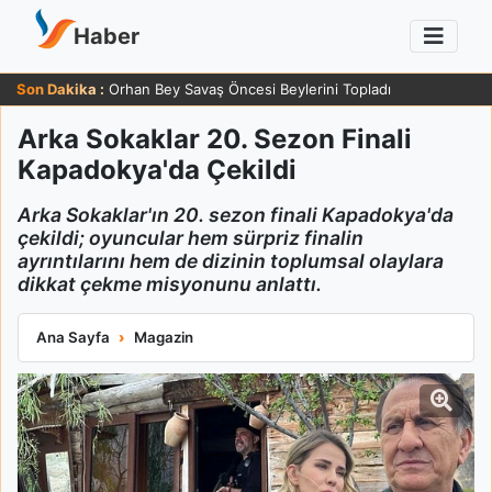
Haber
Son Dakika :
Orhan Bey Savaş Öncesi Beylerini Topladı
Arka Sokaklar 20. Sezon Finali
Kapadokya'da Çekildi
Arka Sokaklar'ın 20. sezon finali Kapadokya'da
çekildi; oyuncular hem sürpriz finalin
ayrıntılarını hem de dizinin toplumsal olaylara
dikkat çekme misyonunu anlattı.
Arka Sokaklar 20. Sezon Finali Kapadokya'da Çekildi
Ana Sayfa
Magazin