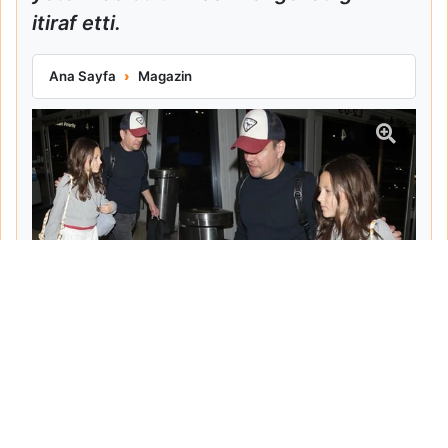
itiraf etti.
Matt Damon Babalık Pişmanlığını İtiraf Etti
Ana Sayfa
Magazin
Tarih:
2026-06-10
Yazar:
Turgut Gemici
Haberin Devamı...