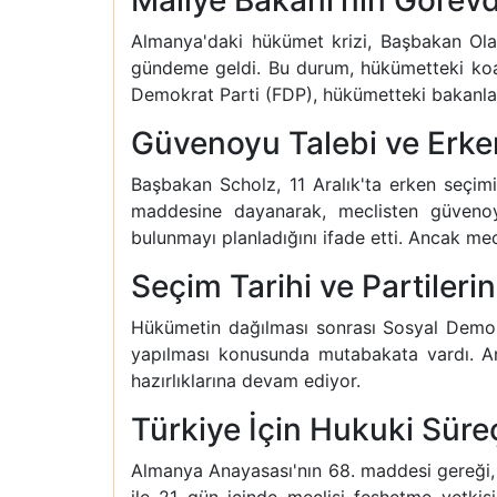
Maliye Bakanı'nın Görevd
Almanya'daki hükümet krizi, Başbakan Ola
gündeme geldi. Bu durum, hükümetteki koal
Demokrat Parti (FDP), hükümetteki bakanları
Güvenoyu Talebi ve Erke
Başbakan Scholz, 11 Aralık'ta erken seçim
maddesine dayanarak, meclisten güvenoy
bulunmayı planladığını ifade etti. Ancak m
Seçim Tarihi ve Partilerin
Hükümetin dağılması sonrası Sosyal Demokr
yapılması konusunda mutabakata vardı. Anc
hazırlıklarına devam ediyor.
Türkiye İçin Hukuki Sür
Almanya Anayasası'nın 68. maddesi gereği,