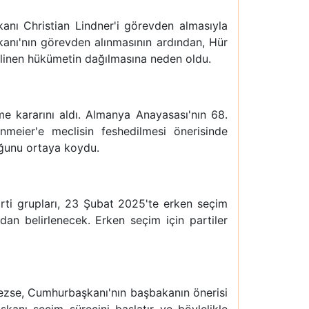
nı Christian Lindner'i görevden almasıyla
anı'nın görevden alınmasının ardından, Hür
bilinen hükümetin dağılmasına neden oldu.
e kararını aldı. Almanya Anayasası'nın 68.
eier'e meclisin feshedilmesi önerisinde
uğunu ortaya koydu.
rti grupları, 23 Şubat 2025'te erken seçim
an belirlenecek. Erken seçim için partiler
ezse, Cumhurbaşkanı'nın başbakanın önerisi