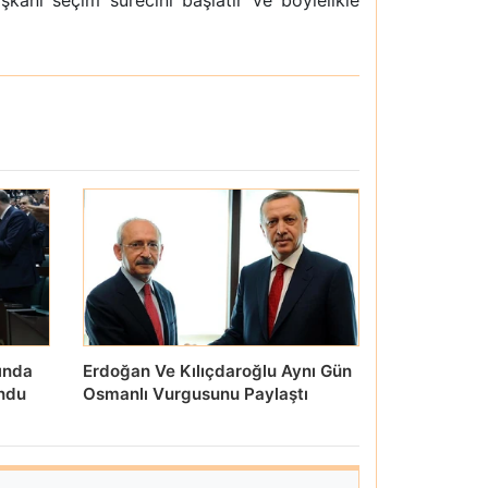
anı seçim sürecini başlatır ve böylelikle
ında
Erdoğan Ve Kılıçdaroğlu Aynı Gün
undu
Osmanlı Vurgusunu Paylaştı