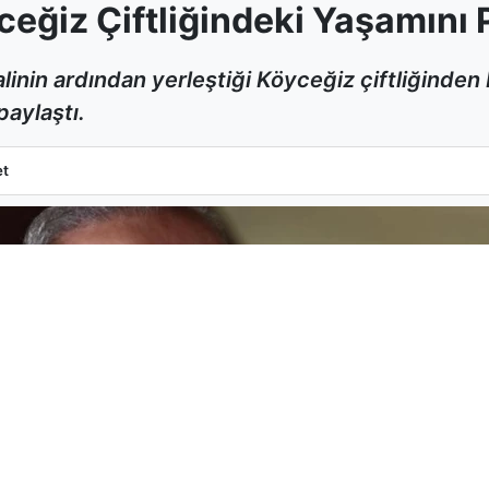
eğiz Çiftliğindeki Yaşamını 
alinin ardından yerleştiği Köyceğiz çiftliğinden 
paylaştı.
öyceğiz Çiftliğindeki Yaşamını Paylaştı
et