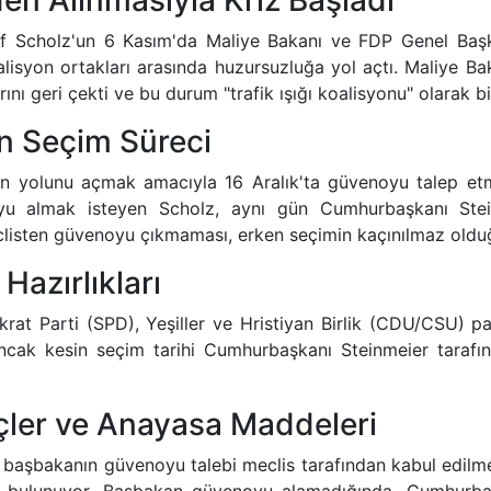
en Alınmasıyla Kriz Başladı
f Scholz'un 6 Kasım'da Maliye Bakanı ve FDP Genel Başka
isyon ortakları arasında huzursuzluğa yol açtı. Maliye Bak
nı geri çekti ve bu durum "trafik ışığı koalisyonu" olarak 
n Seçim Süreci
in yolunu açmak amacıyla 16 Aralık'ta güvenoyu talep etm
u almak isteyen Scholz, aynı gün Cumhurbaşkanı Steinm
eclisten güvenoyu çıkmaması, erken seçimin kaçınılmaz old
 Hazırlıkları
at Parti (SPD), Yeşiller ve Hristiyan Birlik (CDU/CSU) pa
ak kesin seçim tarihi Cumhurbaşkanı Steinmeier tarafınd
eçler ve Anayasa Maddeleri
 başbakanın güvenoyu talebi meclis tarafından kabul edilm