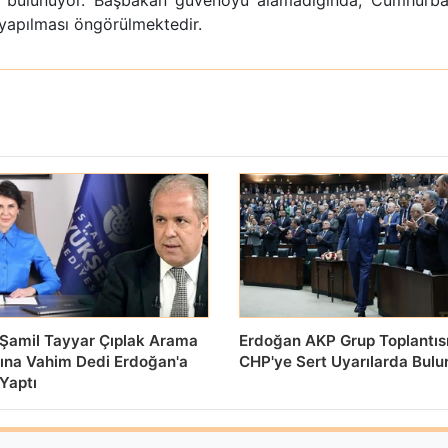
si bulunuyor. Başbakan güvenoyu alamadığında, Cumhurbaşk
yapılması öngörülmektedir.
i Şamil Tayyar Çıplak Arama
Erdoğan AKP Grup Toplantıs
sına Vahim Dedi Erdoğan'a
CHP'ye Sert Uyarılarda Bul
Yaptı