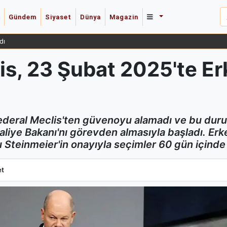
Gündem
Siyaset
Dünya
Magazin
dı
is, 23 Şubat 2025'te E
ı
deral Meclis'ten güvenoyu alamadı ve bu durum
liye Bakanı'nı görevden almasıyla başladı. Erk
 Steinmeier'in onayıyla seçimler 60 gün içind
s, 23 Şubat 2025'te Erken Seçim Kararını Onayladı
et