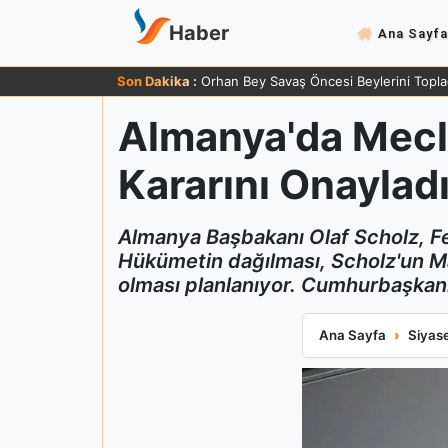
Haber
Ana Sayfa
Son Dakika :
Orhan Bey Savaş Öncesi Beylerini Topla
Almanya'da Mecl
Kararını Onaylad
Almanya Başbakanı Olaf Scholz, Fe
Hükümetin dağılması, Scholz'un Ma
olması planlanıyor. Cumhurbaşkanı
Almanya'da Mecli
Ana Sayfa
Siyas