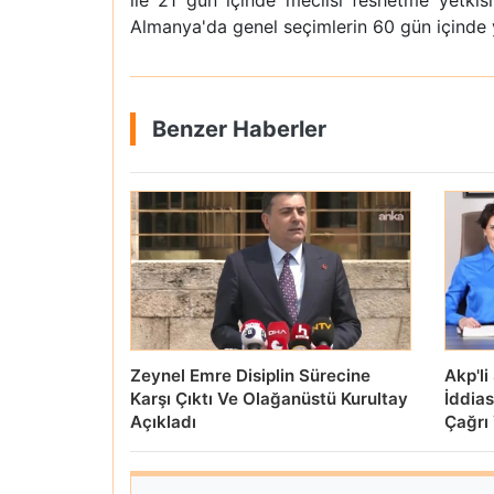
ile 21 gün içinde meclisi feshetme yetki
Almanya'da genel seçimlerin 60 gün içinde 
Benzer Haberler
Zeynel Emre Disiplin Sürecine
Akp'l
Karşı Çıktı Ve Olağanüstü Kurultay
İddia
Açıkladı
Çağrı 