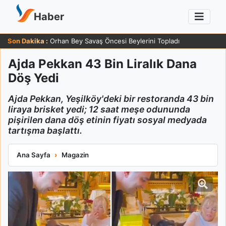
Haber
Son Dakika :
Orhan Bey Savaş Öncesi Beylerini Topladı
Ajda Pekkan 43 Bin Liralık Dana
Döş Yedi
Ajda Pekkan, Yeşilköy'deki bir restoranda 43 bin
liraya brisket yedi; 12 saat meşe odununda
pişirilen dana döş etinin fiyatı sosyal medyada
tartışma başlattı.
Ajda Pekkan 43 Bin Liralık Dana Döş Yedi
Ana Sayfa
Magazin