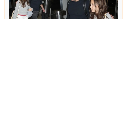
Tarih:
2026-06-10
Yazar:
Turgut Gemici
Haberin Devamı...
Haber.Biz Son Dakika Haberler
Son dakika gündem haberlerini ve açıklamaları
sitemizden canlı olarak takip edebilirsiniz...
Sayfalar