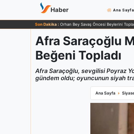
Haber
Ana Sayfa
Son Dakika :
Zafer Ergin 83 Yaşında Sağlığı Hakkında
Afra Saraçoğlu Ma
Beğeni Topladı
Afra Saraçoğlu, sevgilisi Poyraz Y
gündem oldu; oyuncunun siyah tra
Afra Saraçoğlu Ma
Ana Sayfa
Siyas