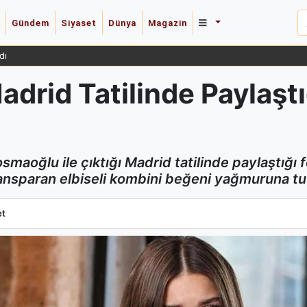
Gündem
Siyaset
Dünya
Magazin
 Güldüren Yanıt Verdi
drid Tatilinde Paylaştı
osmaoğlu ile çıktığı Madrid tatilinde paylaştığı
nsparan elbiseli kombini beğeni yağmuruna tu
drid Tatilinde Paylaştığı Pozlarla Beğeni Topladı
et