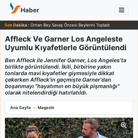
Haber
Son Dakika :
Orhan Bey Savaş Öncesi Beylerini Topladı
Affleck Ve Garner Los Angeleste
Uyumlu Kıyafetlerle Görüntülendi
Ben Affleck ile Jennifer Garner, Los Angeles'ta
birlikte görüntülendi. İkili, birbirine yakın
tonlarda mavi kıyafetler giymesiyle dikkat
çekerken Affleck'in geçmişte Garner'dan
boşanmayı "hayatımın en büyük pişmanlığı"
olarak nitelendirdiği hatırlatıldı.
Affleck Ve Garner Los Angeleste Uyumlu Kıyafetlerle Görüntü
Ana Sayfa
Magazin